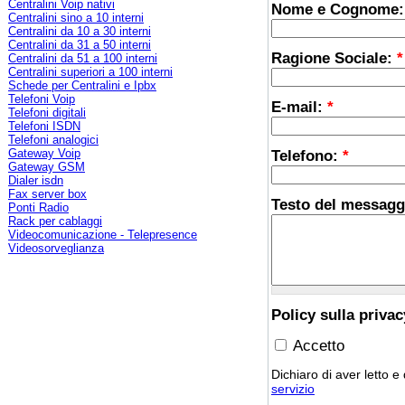
Centralini Voip nativi
Nome e Cognome
Centralini sino a 10 interni
Centralini da 10 a 30 interni
Centralini da 31 a 50 interni
Ragione Sociale:
*
Centralini da 51 a 100 interni
Centralini superiori a 100 interni
Schede per Centralini e Ipbx
Telefoni Voip
E-mail:
*
Telefoni digitali
Telefoni ISDN
Telefoni analogici
Gateway Voip
Telefono:
*
Gateway GSM
Dialer isdn
Fax server box
Testo del messagg
Ponti Radio
Rack per cablaggi
Videocomunicazione - Telepresence
Videosorveglianza
Policy sulla priva
Accetto
Dichiaro di aver letto e
servizio