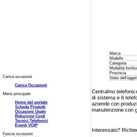
Marca
Modello
Categoria
Modalità fornitu
Provincia
Carica occasioni
Stato dell'ogget
Carica Occasioni
Centralino telefoni
Menù principale
di sistema e 6 telefo
Home del portale
aziende con produzio
Schede Prodotti
manutenzione con g
Occasioni Usato
Riduzione Costi
Tecnici Telefonici
Eventi VOIP
Interessato? Richie
Fascia occasioni