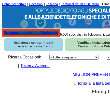
Home del portale
|
Occasioni
|
Toscana
|
Centralini da 10 a 30 interni
| Elmeg
Presentazione Aziende Telefoniche
5.000 specialisti in Telecomunicazi
Assistenza centralini ogni
Vendita e Installazio
marca a partire da 1 euro
Centralini Voip e Wifi
Ricerca Occasioni:
|
Ricerca Aziende
MIGLIOR PREVENTIV
« Torna alla lista de
Elmeg C