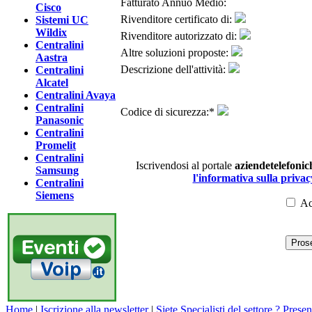
Fatturato Annuo Medio:
Cisco
Rivenditore certificato di:
Sistemi UC
Wildix
Rivenditore autorizzato di:
Centralini
Altre soluzioni proposte:
Aastra
Descrizione dell'attività:
Centralini
Alcatel
Centralini Avaya
Centralini
Codice di sicurezza:
*
Panasonic
Centralini
Promelit
Centralini
Iscrivendosi al portale
aziendetelefonich
Samsung
l'informativa sulla privac
Centralini
Siemens
Ac
Home
|
Iscrizione alla newsletter
|
Siete Specialisti del settore ? Presen