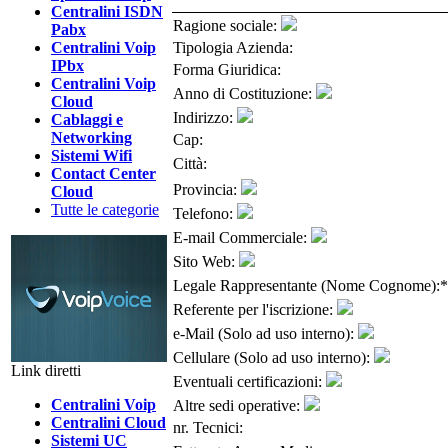
Centralini ISDN
Ragione sociale:
Pabx
Centralini Voip
Tipologia Azienda:
IPbx
Forma Giuridica:
Centralini Voip
Anno di Costituzione:
Cloud
Indirizzo:
Cablaggi e
Networking
Cap:
Sistemi Wifi
Città:
Contact Center
Provincia:
Cloud
Tutte le categorie
Telefono:
E-mail Commerciale:
Sito Web:
Legale Rappresentante (Nome Cognome):
*
Referente per l'iscrizione:
e-Mail
(Solo ad uso interno):
Cellulare
(Solo ad uso interno):
Link diretti
Eventuali certificazioni:
Centralini Voip
Altre sedi operative:
Centralini Cloud
nr. Tecnici:
Sistemi UC