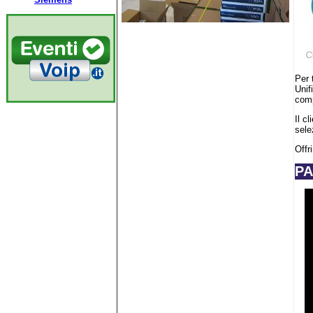
Per 
Unif
comp
Il c
sele
Offr
PA