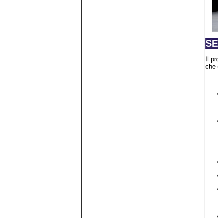
SE
Il p
che