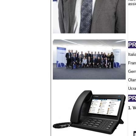
assi
PR
Ital
Fran
Germ
Olan
Ucra
PR
1. V