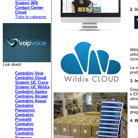
Sistemi Wifi
Contact Center
2. 
Cloud
Tutte le categorie
Wild
util
incr
Link diretti
La s
prod
Centralini Voip
Centralini Cloud
3. 
Sistemi UC Cisco
Sistemi UC Wildix
Graz
Centralini Aastra
e ER
Centralini Alcatel
attr
Centralini Avaya
Centralini
Wild
Panasonic
prog
Centralini
Promelit
4. 
Centralini
Samsung
Centralini
Siemens