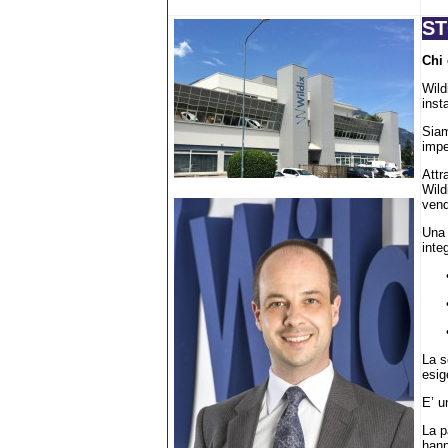
ST
Chi
Wild
inst
Siam
impe
Attr
Wild
vend
Una 
inte
La s
esig
E’ u
La p
hann