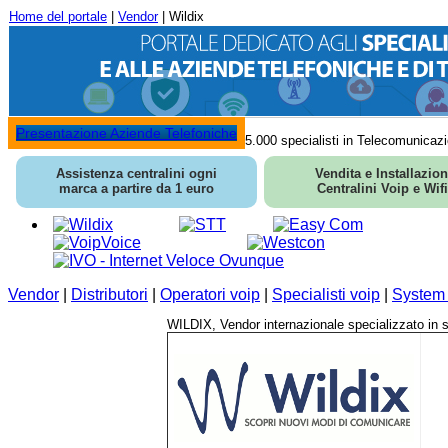
Home del portale
|
Vendor
| Wildix
Presentazione Aziende Telefoniche
5.000 specialisti in Telecomunicazi
Assistenza centralini ogni
Vendita e Installazio
marca a partire da 1 euro
Centralini Voip e Wifi
Vendor
|
Distributori
|
Operatori voip
|
Specialisti voip
|
System 
WILDIX, Vendor internazionale specializzato i