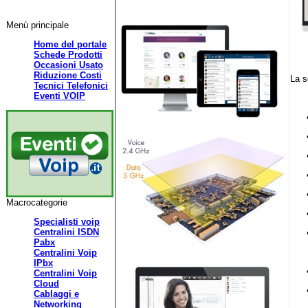
Menù principale
Home del portale
Schede Prodotti
Occasioni Usato
Riduzione Costi
La s
Tecnici Telefonici
Eventi VOIP
Macrocategorie
Specialisti voip
Centralini ISDN
Pabx
We
Centralini Voip
IPbx
Centralini Voip
Cloud
Cablaggi e
Networking