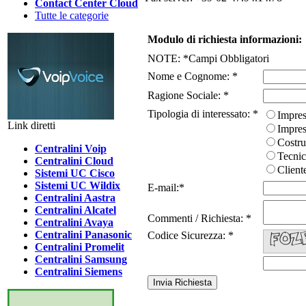
Contact Center Cloud
Tutte le categorie
Modulo di richiesta informazioni:
NOTE:
*
Campi Obbligatori
Nome e Cognome:
*
Ragione Sociale:
*
Tipologia di interessato:
*
Impres
Link diretti
Impres
Costru
Centralini Voip
Tecnic
Centralini Cloud
Client
Sistemi UC Cisco
Sistemi UC Wildix
E-mail:
*
Centralini Aastra
Centralini Alcatel
Commenti / Richiesta:
*
Centralini Avaya
Centralini Panasonic
Codice Sicurezza:
*
Centralini Promelit
Centralini Samsung
Centralini Siemens