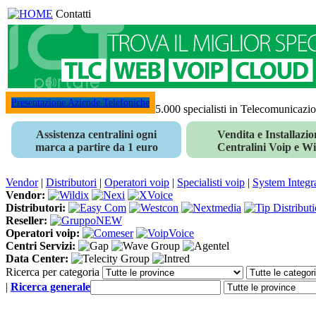
Contatti
Presentazione Aziende Telefoniche
5.000 specialisti in Telecomunicazi
Assistenza centralini ogni
Vendita e Installazio
marca a partire da 1 euro
Centralini Voip e Wi
Vendor
|
Distributori
|
Operatori voip
|
Specialisti voip
|
System Integr
Vendor:
Distributori:
Reseller:
Operatori voip:
Centri Servizi:
Data Center:
Ricerca per categoria
|
Ricerca generale