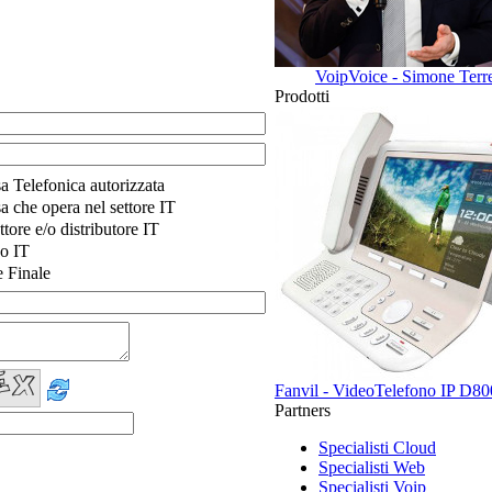
VoipVoice - Simone Terr
Prodotti
a Telefonica autorizzata
a che opera nel settore IT
ttore e/o distributore IT
o IT
e Finale
Fanvil - VideoTelefono IP D80
Partners
Specialisti Cloud
Specialisti Web
Specialisti Voip