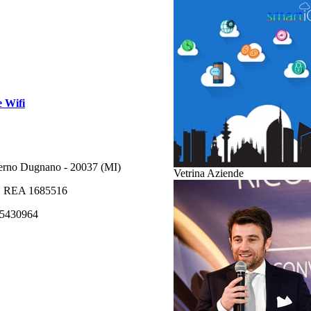
e Wifi
derno Dugnano - 20037 (MI)
Vetrina Aziende
 n. REA 1685516
585430964