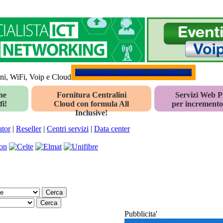
Presentazione Specialisti Voip Cloud ICT
oni, WiFi, Voip e Cloud
ne
Fornitura Centralini
Servizi Web 
fi!
Cloud con formula All
per incremento 
Inclusive!
ator
|
Reseller
|
Centri servizi
|
Data center
Pubblicita'