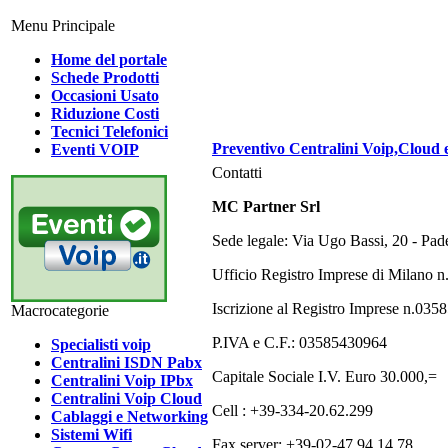
Menu Principale
Home del portale
Schede Prodotti
Occasioni Usato
Riduzione Costi
Tecnici Telefonici
Preventivo Centralini Voip,Cloud 
Eventi VOIP
Contatti
MC Partner Srl
Sede legale: Via Ugo Bassi, 20 - Pa
Ufficio Registro Imprese di Milano
Iscrizione al Registro Imprese n.03
Macrocategorie
P.IVA e C.F.: 03585430964
Specialisti voip
Centralini ISDN Pabx
Capitale Sociale I.V. Euro 30.000,=
Centralini Voip IPbx
Centralini Voip Cloud
Cell : +39-334-20.62.299
Cablaggi e Networking
Sistemi Wifi
Fax server: +39-02-47.94.14.78