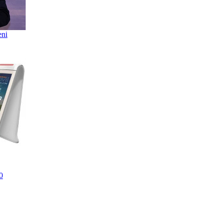
eni
0