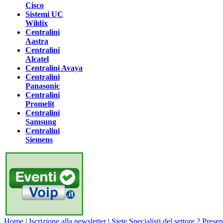
Cisco
Sistemi UC
Wildix
Centralini
Aastra
Centralini
Alcatel
Centralini Avaya
Centralini
Panasonic
Centralini
Promelit
Centralini
Samsung
Centralini
Siemens
Home
|
Iscrizione alla newsletter
|
Siete Specialisti del settore ? Presen