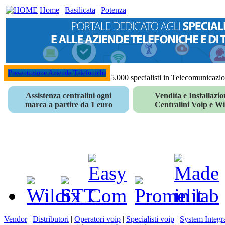
Home
|
Basilicata
|
Potenza
Presentazione Aziende Telefoniche
5.000 specialisti in Telecomunicazi
Assistenza centralini ogni
Vendita e Installazio
marca a partire da 1 euro
Centralini Voip e Wi
Vendor
|
Distributori
|
Operatori voip
|
Specialisti voip
|
System Integr