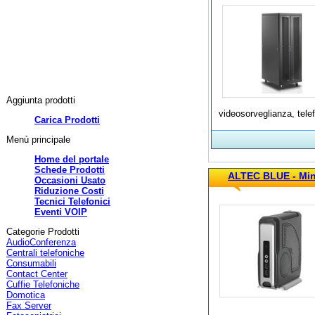
Aggiunta prodotti
videosorveglianza, telef
Carica Prodotti
Menù principale
Home del portale
Schede Prodotti
ALTEC BLUE - Min
Occasioni Usato
Riduzione Costi
Tecnici Telefonici
Eventi VOIP
Categorie Prodotti
AudioConferenza
Centrali telefoniche
Consumabili
Contact Center
Cuffie Telefoniche
Domotica
Fax Server