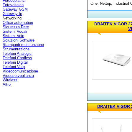
Fotocopiatrici
One, Nettop, Industrial C
Fotovoltaico
Gateway GSM
Gateway Ip
Networking
Office automation
DRAITEK VIGOR 27
Sicurezza Rete
V
Sistemi Vocali
Sistemi Voip
Soluzioni Software
Stampanti multifunzione
Strumentazione
Telefoni Analogici
Telefoni Cordless
Telefoni Digitali
Telefoni VoIp
Videocomunicazione
Videosorveglianza
Wireless
Altro
DRAITEK VIGOR 2