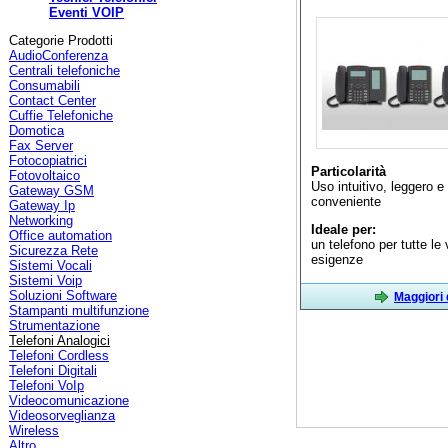
Eventi VOIP
Categorie Prodotti
AudioConferenza
Centrali telefoniche
Consumabili
Contact Center
Cuffie Telefoniche
Domotica
Fax Server
Fotocopiatrici
Particolarità
Fotovoltaico
Uso intuitivo, leggero e
Gateway GSM
conveniente
Gateway Ip
Networking
Ideale per:
Office automation
un telefono per tutte le 
Sicurezza Rete
esigenze
Sistemi Vocali
Sistemi Voip
Soluzioni Software
Maggiori 
Stampanti multifunzione
Strumentazione
Telefoni Analogici
Telefoni Cordless
Telefoni Digitali
Telefoni VoIp
Videocomunicazione
Videosorveglianza
Wireless
Altro