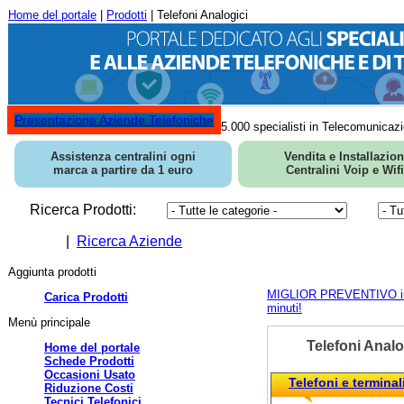
Home del portale
|
Prodotti
| Telefoni Analogici
Presentazione Aziende Telefoniche
5.000 specialisti in Telecomunicazi
Assistenza centralini ogni
Vendita e Installazio
marca a partire da 1 euro
Centralini Voip e Wifi
Ricerca Prodotti:
|
Ricerca Aziende
Aggiunta prodotti
MIGLIOR PREVENTIVO in
Carica Prodotti
minuti!
Menù principale
Telefoni Analo
Home del portale
Schede Prodotti
Occasioni Usato
Telefoni e terminal
Riduzione Costi
Tecnici Telefonici