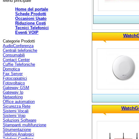
Menù principale
Home del portale
Schede Prodotti
Occasioni Usato
Riduzione Costi
Tecnici Telefonici
Eventi VOIP
WatchG
Categorie Prodotti
AudioConferenza
Centrali telefoniche
Consumabili
Contact Center
Cuffie Telefoniche
Domotica
Fax Server
Fotocopiatrici
Fotovoltaico
Gateway GSM
Gateway Ip
Networking
Office automation
Sicurezza Rete
WatchGu
Sistemi Vocali
Sistemi Voip
Soluzioni Software
Stampanti multifunzione
Strumentazione
Telefoni Analogici
Telefoni Cordless