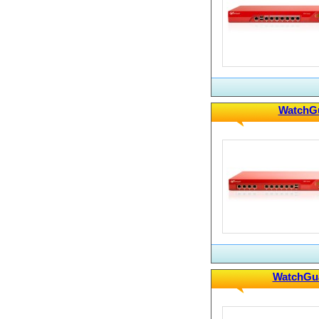
WatchGu
WatchGua