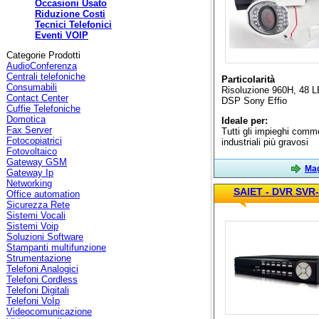
Occasioni Usato
Riduzione Costi
Tecnici Telefonici
Eventi VOIP
Categorie Prodotti
AudioConferenza
Centrali telefoniche
Particolarità
Consumabili
Risoluzione 960H, 48 L
Contact Center
DSP Sony Effio
Cuffie Telefoniche
Domotica
Ideale per:
Fax Server
Tutti gli impieghi comme
Fotocopiatrici
industriali più gravosi
Fotovoltaico
Gateway GSM
Mag
Gateway Ip
Networking
SAIET - DVR SVR
Office automation
Sicurezza Rete
Sistemi Vocali
Sistemi Voip
Soluzioni Software
Stampanti multifunzione
Strumentazione
Telefoni Analogici
Telefoni Cordless
Telefoni Digitali
Telefoni VoIp
Videocomunicazione