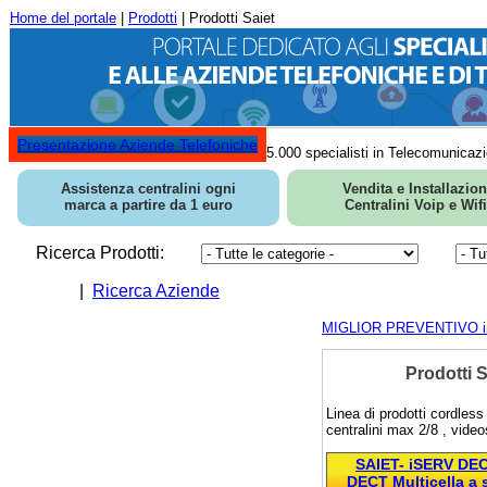
Home del portale
|
Prodotti
| Prodotti Saiet
Presentazione Aziende Telefoniche
5.000 specialisti in Telecomunicazi
Assistenza centralini ogni
Vendita e Installazio
marca a partire da 1 euro
Centralini Voip e Wifi
Ricerca Prodotti:
|
Ricerca Aziende
MIGLIOR PREVENTIVO in 
Prodotti S
Linea di prodotti cordles
centralini max 2/8 , vide
SAIET- iSERV DEC
DECT Multicella a 