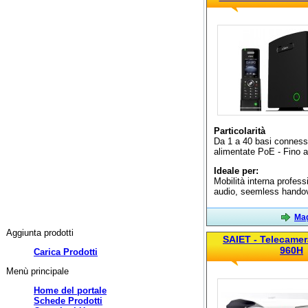
Particolarità
Da 1 a 40 basi connes
alimentate PoE - Fino a 
Ideale per:
Mobilità interna profes
audio, seemless handove
Mag
Aggiunta prodotti
SAIET - Telecamer
960H
Carica Prodotti
Menù principale
Home del portale
Schede Prodotti