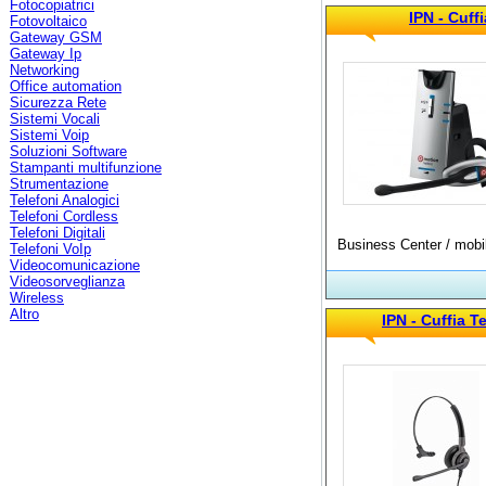
Fotocopiatrici
IPN - Cuff
Fotovoltaico
Gateway GSM
Gateway Ip
Networking
Office automation
Sicurezza Rete
Sistemi Vocali
Sistemi Voip
Soluzioni Software
Stampanti multifunzione
Strumentazione
Telefoni Analogici
Telefoni Cordless
Telefoni Digitali
Business Center / mobil
Telefoni VoIp
Videocomunicazione
Videosorveglianza
Wireless
Altro
IPN - Cuffia 