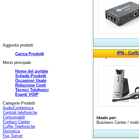
Aggiunta prodotti
IPN - Cuff
Carica Prodotti
Menù principale
Home del portale
Schede Prodotti
Occasioni Usato
Riduzione Costi
Tecnici Telefonici
Eventi VOIP
Categorie Prodotti
AudioConferenza
Centrali telefoniche
Consumabili
Ideale per:
Contact Center
Business Center / mobil
Cuffie Telefoniche
Domotica
Fax Server