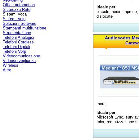
Networking
Office automation
Ideale per:
Sicurezza Rete
piccole medie imprese,
Sistemi Vocali
dislocate
Sistemi Voip
Soluzioni Software
Stampanti multifunzione
Strumentazione
Telefoni Analogici
Audiocodes Med
Telefoni Cordless
Gatew
Telefoni Digitali
Telefoni VoIp
Videocomunicazione
Videosorveglianza
Wireless
Altro
more...
Ideale per:
Microsoft Lync, survia
Ipbx, remotizzazione s