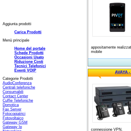
Aggiunta prodotti
Carica Prodotti
Menù principale
appositamente realizzata
Home del portale
mobile
Schede Prodotti
Occasioni Usato
Riduzione Costi
Tecnici Telefonici
Eventi VOIP
AVAYA - 
Categorie Prodotti
AudioConferenza
Centrali telefoniche
Consumabili
Contact Center
Cuffie Telefoniche
Domotica
Fax Server
Fotocopiatrici
Fotovoltaico
Gateway GSM
Gateway Ip
connessione VPN,