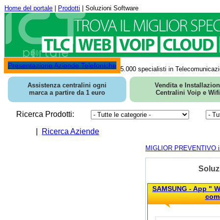
Home del portale
|
Prodotti
| Soluzioni Software
Presentazione Aziende Telefoniche
5.000 specialisti in Telecomunicazi
Assistenza centralini ogni
Vendita e Installazio
marca a partire da 1 euro
Centralini Voip e Wifi
Ricerca Prodotti:
|
Ricerca Aziende
MIGLIOR PREVENTIVO in 
Soluz
SAMSUNG - App " W
come