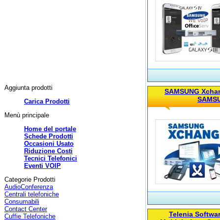
Aggiunta prodotti
SAMSUNG Xchang
SAMSU
Carica Prodotti
Menù principale
Home del portale
Schede Prodotti
Occasioni Usato
Riduzione Costi
Tecnici Telefonici
Eventi VOIP
Categorie Prodotti
AudioConferenza
Centrali telefoniche
Consumabili
Contact Center
Telenia Softwa
Cuffie Telefoniche