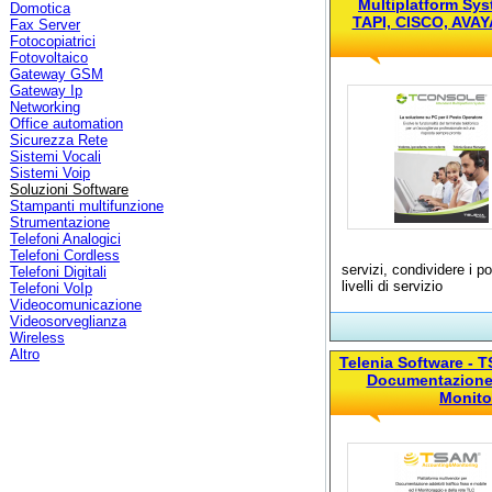
Multiplatform Sys
Domotica
TAPI, CISCO, AVA
Fax Server
Fotocopiatrici
Fotovoltaico
Gateway GSM
Gateway Ip
Networking
Office automation
Sicurezza Rete
Sistemi Vocali
Sistemi Voip
Soluzioni Software
Stampanti multifunzione
Strumentazione
Telefoni Analogici
Telefoni Cordless
servizi, condividere i p
Telefoni Digitali
livelli di servizio
Telefoni VoIp
Videocomunicazione
Videosorveglianza
Wireless
Altro
Telenia Software - 
Documentazione a
Monito