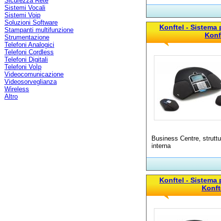
Sicurezza Rete
Sistemi Vocali
Sistemi Voip
Soluzioni Software
Konftel - Sistema
Stampanti multifunzione
Konf
Strumentazione
Telefoni Analogici
Telefoni Cordless
Telefoni Digitali
Telefoni VoIp
Videocomunicazione
Videosorveglianza
Wireless
Altro
Business Centre, struttu
interna
Konftel - Sistema
Konft