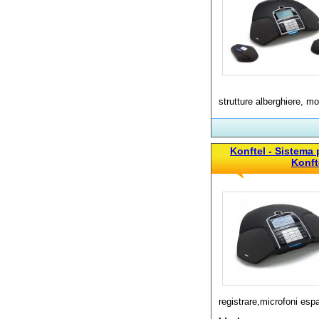
strutture alberghiere, mob
Konftel - Sistema
Konft
registrare,microfoni es