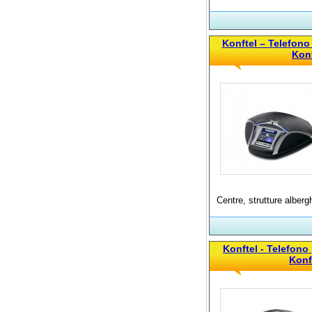
Konftel – Telefono
Konf
Centre, strutture albergh
Konftel - Telefono
Konf