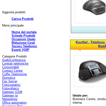
Aggiunta prodotti
Carica Prodotti
Menù principale
Home del portale
Schede Prodotti
Occasioni Usato
Konftel - Telefono
Riduzione Costi
Konf
Tecnici Telefonici
Eventi VOIP
Categorie Prodotti
AudioConferenza
Centrali telefoniche
Consumabili
Contact Center
Cuffie Telefoniche
Domotica
Fax Server
Fotocopiatrici
Fotovoltaico
Gateway GSM
Gateway Ip
Ideale per:
Networking
Business Centre, struttu
Office automation
interna