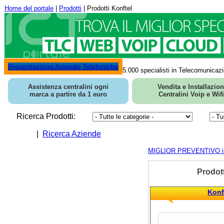
Home del portale
|
Prodotti
| Prodotti Konftel
Presentazione Aziende Telefoniche
5.000 specialisti in Telecomunicazi
Assistenza centralini ogni
Vendita e Installazio
marca a partire da 1 euro
Centralini Voip e Wifi
Ricerca Prodotti:
|
Ricerca Aziende
MIGLIOR PREVENTIVO in 
Prodott
Konf