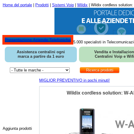
Home del portale
|
Prodotti
|
Sistemi Voip
|
Wildix
| Wildix cordless solution
Presentazione Aziende Telefoniche
5.000 specialisti in Telecomunicazi
Assistenza centralini ogni
Vendita e Installazio
marca a partire da 1 euro
Centralini Voip e Wifi
MIGLIOR PREVENTIVO in pochi minuti!
Wildix cordless solution: W-A
Aggiunta prodotti