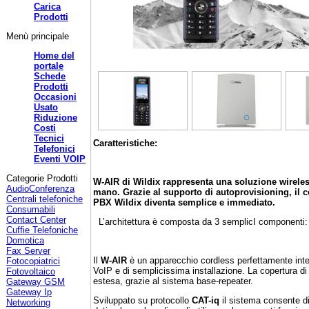
Carica
Prodotti
Menù principale
Home del
portale
Schede
Prodotti
Occasioni
Usato
Riduzione
Costi
Tecnici
Caratteristiche:
Telefonici
Eventi VOIP
Categorie Prodotti
W-AIR di Wildix rappresenta una soluzione wireles
AudioConferenza
mano. Grazie al supporto di autoprovisioning, il 
Centrali telefoniche
PBX Wildix diventa semplice e immediato.
Consumabili
Contact Center
L’architettura è composta da 3 semplicI componenti:
Cuffie Telefoniche
Domotica
Fax Server
Il
W-AIR
è un apparecchio cordless perfettamente inte
Fotocopiatrici
VoIP e di semplicissima installazione. La copertura d
Fotovoltaico
estesa, grazie al sistema base-repeater.
Gateway GSM
Gateway Ip
Sviluppato su protocollo
CAT-iq
il sistema consente di
Networking