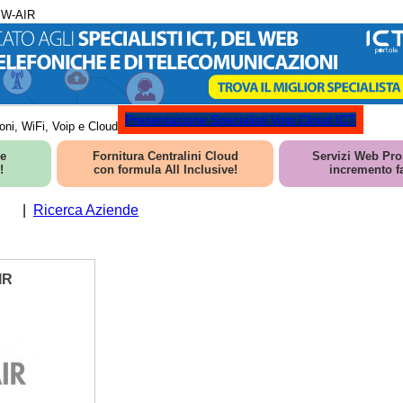
: W-AIR
Presentazione Specialisti Voip Cloud ICT
oni, WiFi, Voip e Cloud
ne
Fornitura Centralini Cloud
Servizi Web Pro
!
con formula All Inclusive!
incremento fa
|
Ricerca Aziende
IR